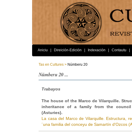
Aniciu
|
Direición-Edición
|
Indexación
|
Contautu
|
Tas en Cultures >
Númberu 20
Númberu 20 ...
Trabayos
The house of the Marco de Vilarquille. Stru
inheritance of a family from the counci
(Asturies).
La casa del Marco de Vilarquille. Estructura, r
´una familia del conceyu de Samartín d'Ozcos (A