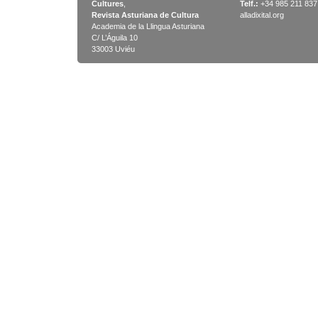
Cultures
,
Telf.:
+34 985 211 837
Revista Asturiana de Cultura
alladixital.org
Academia de la Llingua Asturiana
C/ L’Águila 10
33003 Uviéu