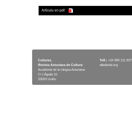
Artículu en pdf
Cultures
,
Telf.:
+34 985 211 837
Revista Asturiana de Cultura
alladixital.org
Academia de la Llingua Asturiana
C/ L’Águila 10
33003 Uviéu