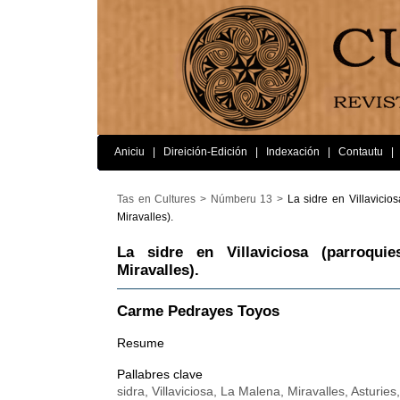
Aniciu
|
Direición-Edición
|
Indexación
|
Contautu
|
Tas en Cultures >
Númberu 13 >
La sidre en Villavicio
Miravalles).
La sidre en Villaviciosa (parroqu
Miravalles).
Carme Pedrayes Toyos
Resume
Pallabres clave
sidra, Villaviciosa, La Malena, Miravalles, Asturies