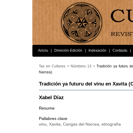
Aniciu
|
Direición-Edición
|
Indexación
|
Contautu
|
Tas en Cultures >
Númberu 13 >
Tradición ya futuru d
Narcea).
Tradición ya futuru del vinu en Xavita (
Xabel Díaz
Resume
Pallabres clave
vinu, Xavita, Cangas del Narcea, etnografía