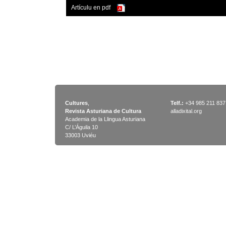
Artículu en pdf
Cultures
,
Telf.:
+34 985 211 837
Revista Asturiana de Cultura
alladixital.org
Academia de la Llingua Asturiana
C/ L’Águila 10
33003 Uviéu