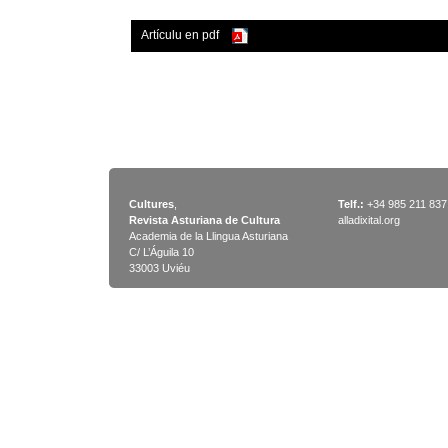
Artículu en pdf
Cultures
,
Telf.:
+34 985 211 837
Revista Asturiana de Cultura
alladixital.org
Academia de la Llingua Asturiana
C/ L’Águila 10
33003 Uviéu