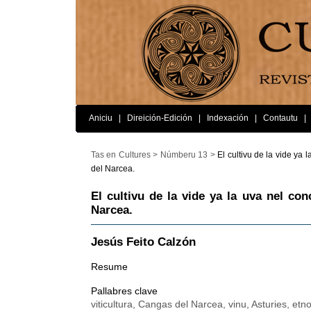
Aniciu
|
Direición-Edición
|
Indexación
|
Contautu
|
Tas en Cultures >
Númberu 13 >
El cultivu de la vide ya
del Narcea.
El cultivu de la vide ya la uva nel co
Narcea.
Jesús Feito Calzón
Resume
Pallabres clave
viticultura, Cangas del Narcea, vinu, Asturies, etn