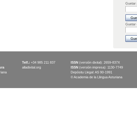
Guetar p
Guetar
Telf.:
+34 985 211 837
ISSN
(versión dixital): 2659-837X
ura
alladixital.org
ISSN
(versión impresa): 1130-7749
riana
Depósitu Llegal: AS 90-1991
© Academia de la Llingua Asturiana