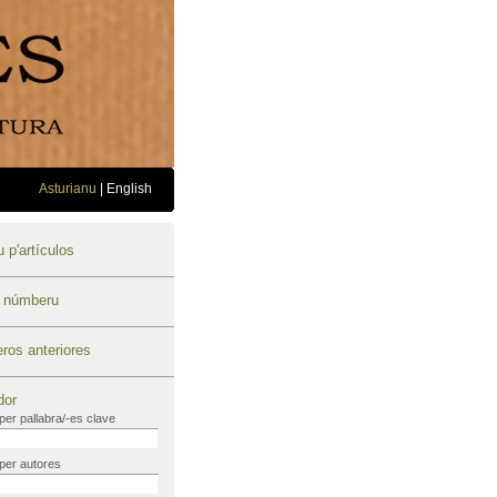
Asturianu
|
English
 p'artículos
u númberu
os anteriores
dor
per pallabra/-es clave
per autores