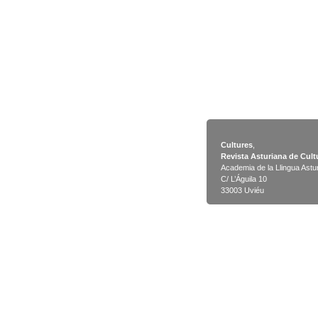
Cultures
,
Revista Asturiana de Cult
Academia de la Llingua Astu
C/ L’Águila 10
33003 Uviéu