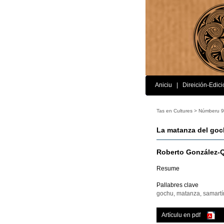
Aniciu
|
Direición-Edici
Tas en Cultures >
Númberu 9
La matanza del goch
Roberto González-
Resume
Pallabres clave
gochu, matanza, samartín
Artículu en pdf