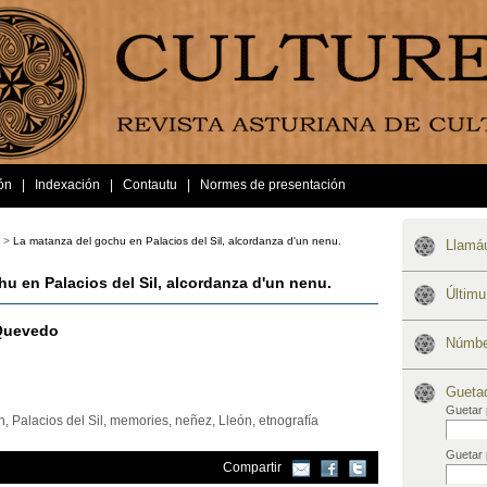
ón
|
Indexación
|
Contautu
|
Normes de presentación
 >
La matanza del gochu en Palacios del Sil, alcordanza d'un nenu.
Llamáu
u en Palacios del Sil, alcordanza d'un nenu.
Últim
Quevedo
Númber
Gueta
Guetar 
, Palacios del Sil, memories, neñez, Lleón, etnografía
Guetar 
Compartir