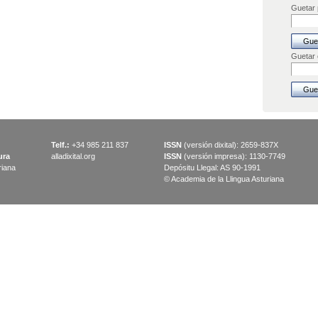
Guetar p
Guetar
Telf.:
+34 985 211 837
ISSN
(versión dixital): 2659-837X
ura
alladixital.org
ISSN
(versión impresa): 1130-7749
riana
Depósitu Llegal: AS 90-1991
© Academia de la Llingua Asturiana