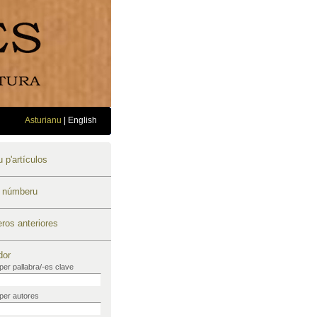
Asturianu
|
English
 p'artículos
u númberu
os anteriores
dor
per pallabra/-es clave
per autores