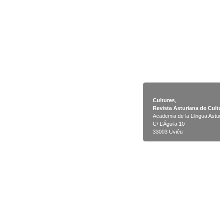
Cultures
,
Revista Asturiana de Cult
Academia de la Llingua Astu
C/ L’Águila 10
33003 Uviéu