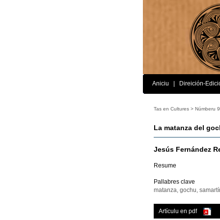
Aniciu
|
Direición-Edici
Tas en Cultures >
Númberu 9
La matanza del goch
Jesús Fernández R
Resume
Pallabres clave
matanza, gochu, samartín
Artículu en pdf