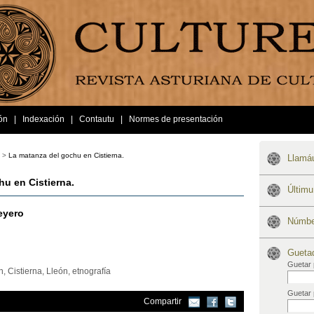
ón
|
Indexación
|
Contautu
|
Normes de presentación
 >
La matanza del gochu en Cistierna.
Llamáu
u en Cistierna.
Últim
eyero
Númber
Gueta
Guetar 
, Cistierna, Lleón, etnografía
Guetar 
Compartir