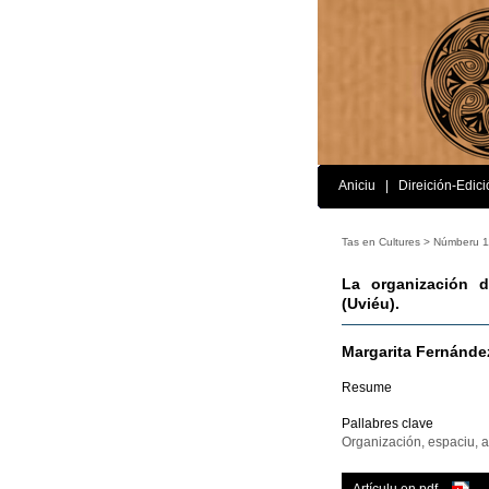
Aniciu
|
Direición-Edici
Tas en Cultures >
Númberu 1
La organización d
(Uviéu).
Margarita Fernánde
Resume
Pallabres clave
Organización, espaciu, a