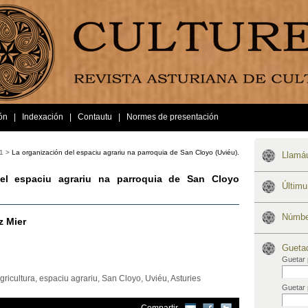
ón
|
Indexación
|
Contautu
|
Normes de presentación
1 >
La organización del espaciu agrariu na parroquia de San Cloyo (Uviéu).
Llamáu
el espaciu agrariu na parroquia de San Cloyo
Últim
Númber
z Mier
Gueta
Guetar 
gricultura, espaciu agrariu, San Cloyo, Uviéu, Asturies
Guetar 