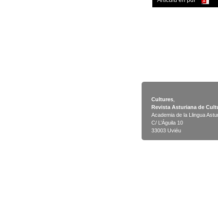
Artículu en pdf
Cultures
,
Revista Asturiana de Cult
Academia de la Llingua Astu
C/ L’Águila 10
33003 Uviéu