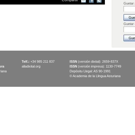
Compartir
Guetar p
Guetar
Telf.:
+34 985 211 837
ISSN
(versión dixital): 2659-837X
ura
alladixital.org
ISSN
(versión impresa): 1130-7749
riana
Depósitu Llegal: AS 90-1991
© Academia de la Llingua Asturiana