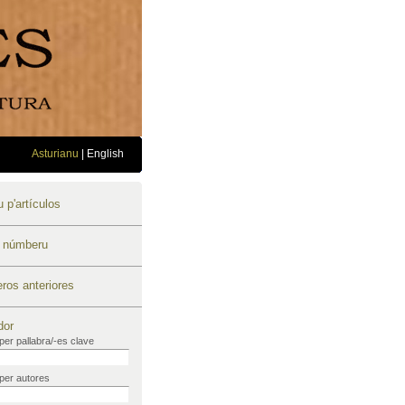
Asturianu
|
English
 p'artículos
u númberu
os anteriores
dor
per pallabra/-es clave
per autores