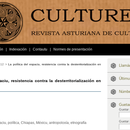
ón
|
Indexación
|
Contautu
|
Normes de presentación
 12 >
La política del espaciu, resistencia contra la desterritorialización en
Llamáu
Últim
aciu, resistencia contra la desterritorialización en
Númber
Gueta
Guetar 
Guetar 
paciu, política, Chiapas, Méxicu, antropoloxía, etnografía