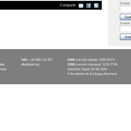
Guetar p
Compartir
Guetar
Telf.:
+34 985 211 837
ISSN
(versión dixital): 2659-837X
ura
alladixital.org
ISSN
(versión impresa): 1130-7749
riana
Depósitu Llegal: AS 90-1991
© Academia de la Llingua Asturiana