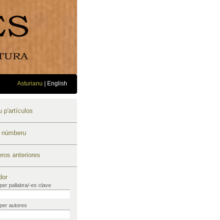
Asturianu
|
English
 p'artículos
u númberu
os anteriores
dor
per pallabra/-es clave
per autores