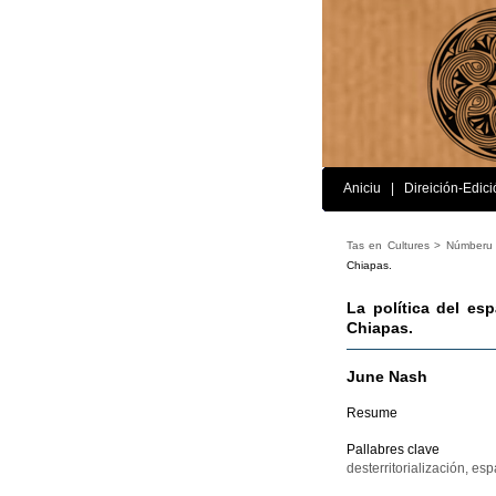
Aniciu
|
Direición-Edici
Tas en Cultures >
Númberu
Chiapas.
La política del esp
Chiapas.
June Nash
Resume
Pallabres clave
desterritorialización, es