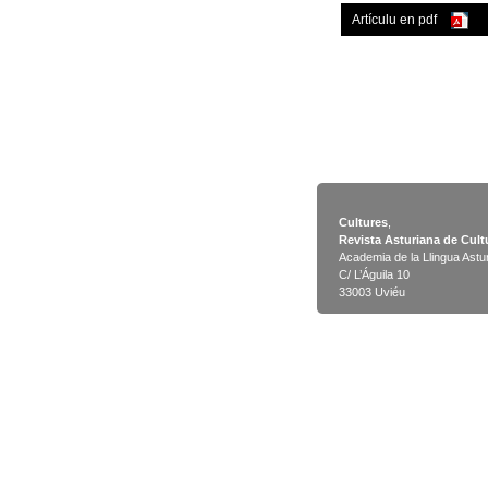
Artículu en pdf
Cultures
,
Revista Asturiana de Cult
Academia de la Llingua Astu
C/ L’Águila 10
33003 Uviéu