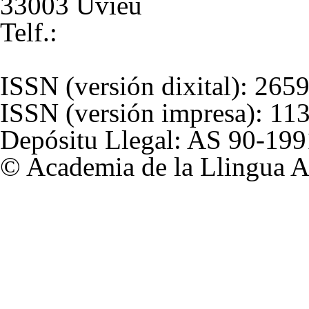
33003 Uviéu
Telf.:
+34 985 211 837
alladixital.org
ISSN
(versión dixital): 26
ISSN
(versión impresa): 11
Depósitu Llegal: AS 90-199
© Academia de la Llingua A