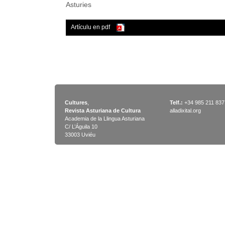
Asturies
Artículu en pdf
Cultures
,
Telf.:
+34 985 211 837
Revista Asturiana de Cultura
alladixital.org
Academia de la Llingua Asturiana
C/ L’Águila 10
33003 Uviéu