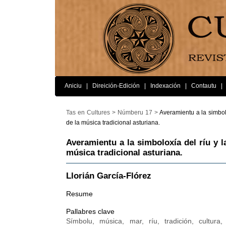
Aniciu
|
Direición-Edición
|
Indexación
|
Contautu
|
Tas en Cultures >
Númberu 17 >
Averamientu a la simbolo
de la música tradicional asturiana.
Averamientu a la simboloxía del ríu y la
música tradicional asturiana.
Llorián García-Flórez
Resume
Pallabres clave
Símbolu, música, mar, ríu, tradición, cultura, 