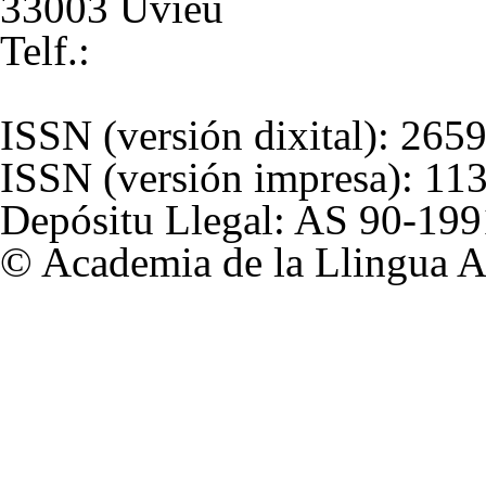
33003 Uviéu
Telf.:
+34 985 211 837
alladixital.org
ISSN
(versión dixital): 26
ISSN
(versión impresa): 11
Depósitu Llegal: AS 90-199
© Academia de la Llingua A