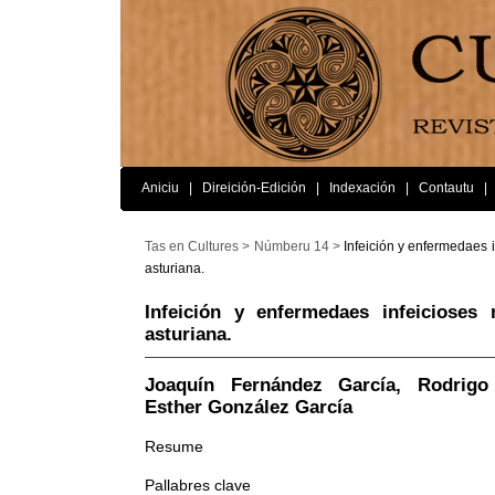
Aniciu
|
Direición-Edición
|
Indexación
|
Contautu
|
Tas en Cultures >
Númberu 14 >
Infeición y enfermedaes i
asturiana.
Infeición y enfermedaes infeicioses 
asturiana.
Joaquín Fernández García, Rodrigo
Esther González García
Resume
Pallabres clave