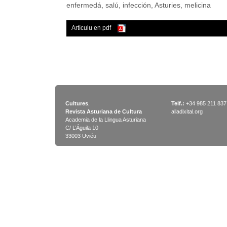
enfermedá, salú, infección, Asturies, melicina
Artículu en pdf
Cultures
,
Telf.:
+34 985 211 837
Revista Asturiana de Cultura
alladixital.org
Academia de la Llingua Asturiana
C/ L’Águila 10
33003 Uviéu