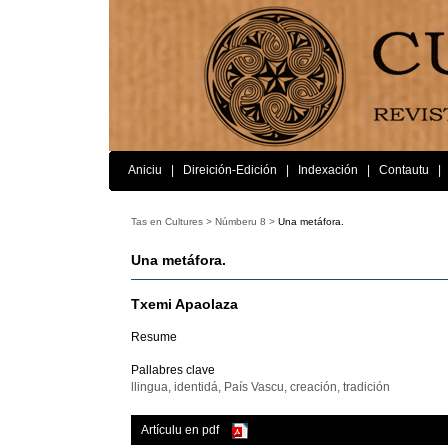
Aniciu
|
Direición-Edición
|
Indexación
|
Contautu
|
Tas en Cultures >
Númberu 8 >
Una metáfora.
Una metáfora.
Txemi Apaolaza
Resume
Pallabres clave
llingua, identidá, País Vascu, creación, tradición
Artículu en pdf