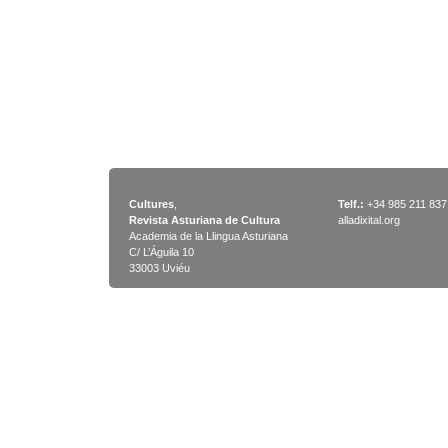
Cultures
,
Telf.:
+34 985 211 837
Revista Asturiana de Cultura
alladixital.org
Academia de la Llingua Asturiana
C/ L’Águila 10
33003 Uviéu