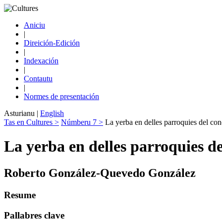
Aniciu
|
Direición-Edición
|
Indexación
|
Contautu
|
Normes de presentación
Asturianu
|
English
Tas en Cultures >
Númberu 7 >
La yerba en delles parroquies del co
La yerba en delles parroquies d
Roberto González-Quevedo González
Resume
Pallabres clave