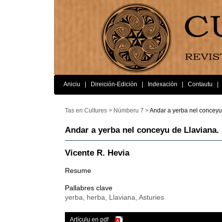
Aniciu
|
Direición-Edición
|
Indexación
|
Contautu
|
Tas en Cultures >
Númberu 7 >
Andar a yerba nel conceyu
Andar a yerba nel conceyu de Llaviana.
Vicente R. Hevia
Resume
Pallabres clave
yerba, herba, Llaviana, Asturies
Artículu en pdf