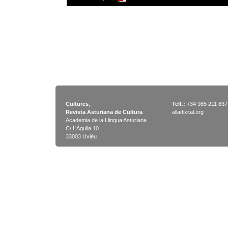
Cultures
,
Telf.:
+34 985 211 837
Revista Asturiana de Cultura
alladixital.org
Academia de la Llingua Asturiana
C/ L’Águila 10
33003 Uviéu