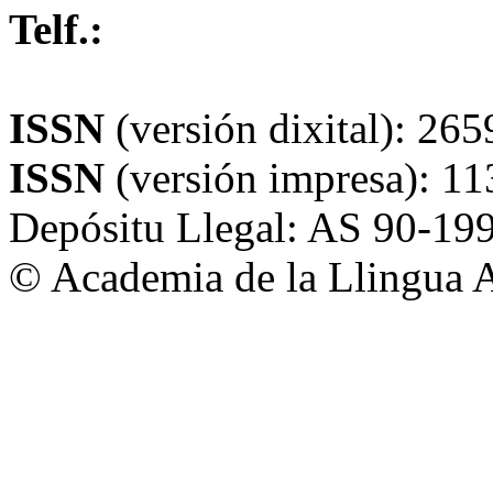
Telf.:
+34 985 211 837
alladixital.org
ISSN
(versión dixital): 26
ISSN
(versión impresa): 1
Depósitu Llegal: AS 90-19
© Academia de la Llingua A