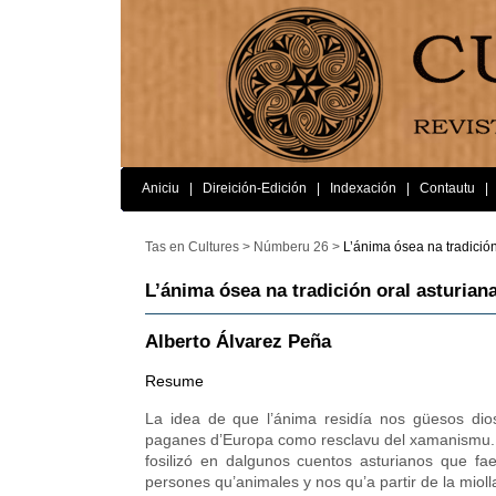
Aniciu
|
Direición-Edición
|
Indexación
|
Contautu
|
Tas en Cultures >
Númberu 26 >
L’ánima ósea na tradición
L’ánima ósea na tradición oral asturian
Alberto Álvarez Peña
Resume
La idea de que l’ánima residía nos güesos dio
paganes d’Europa como resclavu del xamanismu. 
fosilizó en dalgunos cuentos asturianos que f
persones qu’animales y nos qu’a partir de la mioll