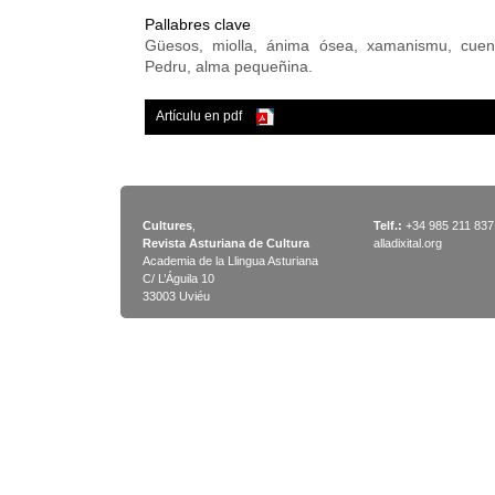
Pallabres clave
Güesos, miolla, ánima ósea, xamanismu, cuen
Pedru, alma pequeñina.
Artículu en pdf
Cultures
,
Telf.:
+34 985 211 837
Revista Asturiana de Cultura
alladixital.org
Academia de la Llingua Asturiana
C/ L’Águila 10
33003 Uviéu