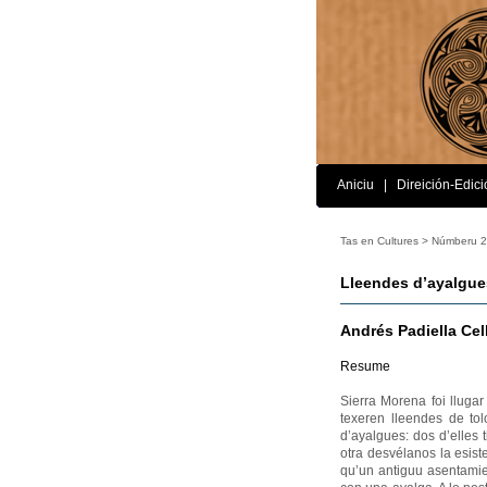
Aniciu
|
Direición-Edici
Tas en Cultures >
Númberu 2
Lleendes d’ayalgue
Andrés Padiella Cel
Resume
Sierra Morena foi llug
texeren lleendes de tol
d’ayalgues: dos d’elles
otra desvélanos la esis
qu’un antiguu asentamie