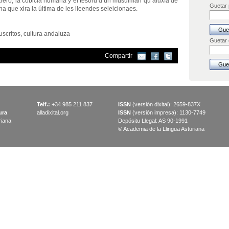
trero, la cobicia humana y el tesoru d’un musulmán qu’afuxía de
Guetar p
 na que xira la última de les lleendes seleicionaes.
scritos, cultura andaluza
Guetar
Compartir
Telf.:
+34 985 211 837
ISSN
(versión dixital): 2659-837X
ura
alladixital.org
ISSN
(versión impresa): 1130-7749
riana
Depósitu Llegal: AS 90-1991
© Academia de la Llingua Asturiana