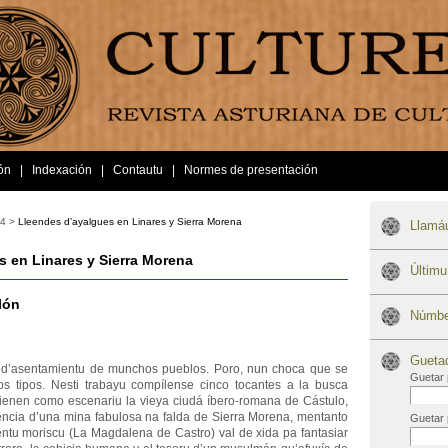
ón
|
Indexación
|
Contautu
|
Normes de presentación
4 >
Lleendes d’ayalgues en Linares y Sierra Morena
Llamáu
s en Linares y Sierra Morena
Últim
lón
Númber
Gueta
ar d’asentamientu de munchos pueblos. Poro, nun choca que se
Guetar 
os tipos. Nesti trabayu compílense cinco tocantes a la busca
 tienen como escenariu la vieya ciudá íbero-romana de Cástulo,
tencia d’una mina fabulosa na falda de Sierra Morena, mentanto
Guetar 
ntu moriscu (La Magdalena de Castro) val de xida pa fantasiar