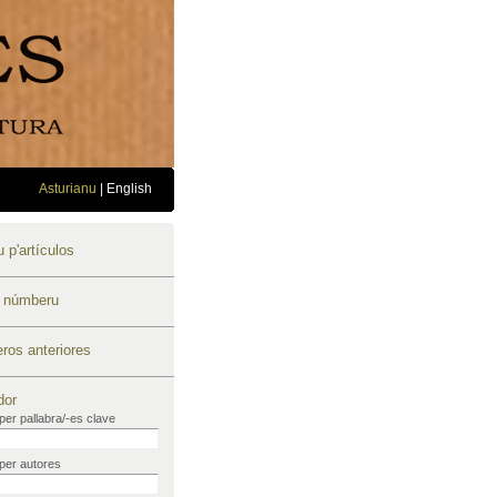
Asturianu
|
English
 p'artículos
u númberu
os anteriores
dor
per pallabra/-es clave
per autores