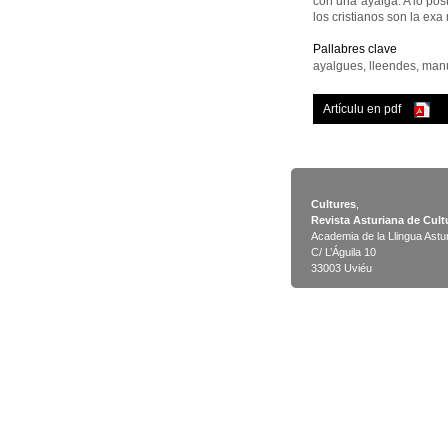
con una ayalga. A lo pos
los cristianos son la exa
Pallabres clave
ayalgues, lleendes, manu
Artículu en pdf
Cultures
,
Revista Asturiana de Cult
Academia de la Llingua Astu
C/ L’Águila 10
33003 Uviéu