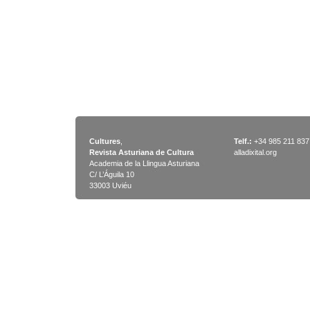
Cultures
,
Telf.:
+34 985 211 837
Revista Asturiana de Cultura
alladixital.org
Academia de la Llingua Asturiana
C/ L’Águila 10
33003 Uviéu