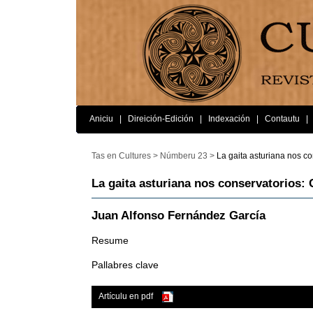
Aniciu
|
Direición-Edición
|
Indexación
|
Contautu
|
Tas en Cultures >
Númberu 23 >
La gaita asturiana nos co
La gaita asturiana nos conservatorios: 
Juan Alfonso Fernández García
Resume
Pallabres clave
Artículu en pdf