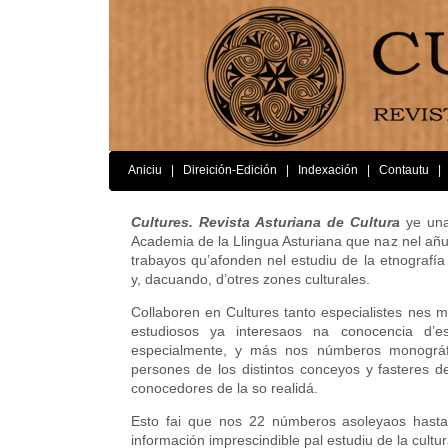
Aniciu
|
Direición-Edición
|
Indexación
|
Contautu
|
Cultures. Revista Asturiana de Cultura
ye una
Academia de la Llingua Asturiana que naz nel añu
trabayos qu’afonden nel estudiu de la etnografía 
y, dacuando, d’otres zones culturales.
Collaboren en Cultures tanto especialistes nes m
estudiosos ya interesaos na conocencia d’es
especialmente, y más nos númberos monográfi
persones de los distintos conceyos y fasteres d
conocedores de la so realidá.
Esto fai que nos 22 númberos asoleyaos hast
información imprescindible pal estudiu de la cultur